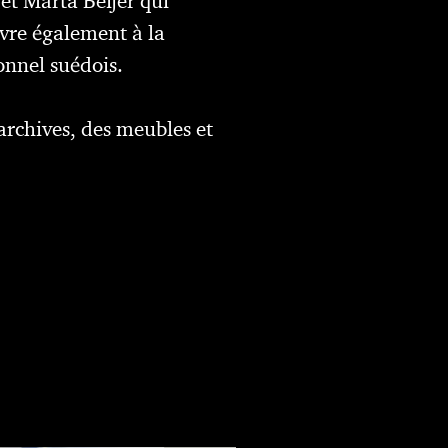
 et Märta Beijer qui
uvre également à la
ionnel suédois.
 archives, des meubles et