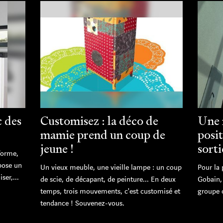
c des
Customisez : la déco de
Une 
mamie prend un coup de
posi
jeune !
sorti
forme,
pose un
Un vieux meuble, une vieille lampe : un coup
Pour la 
ser,...
de scie, de décapant, de peinture... En deux
Gobain, 
temps, trois mouvements, c'est customisé et
groupe o
tendance ! Souvenez-vous.