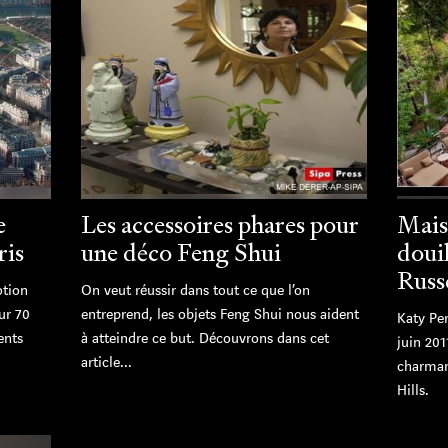
e
Les accessoires phares pour
Mais
ris
une déco Feng Shui
douil
Russ
otion
On veut réussir dans tout ce que l’on
ur 70
entreprend, les objets Feng Shui nous aident
Katy Per
ents
à atteindre ce but. Découvrons dans cet
juin 201
article...
charman
Hills.