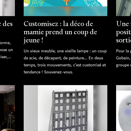
c des
Customisez : la déco de
Une 
mamie prend un coup de
posi
jeune !
sorti
forme,
pose un
Un vieux meuble, une vieille lampe : un coup
Pour la 
ser,...
de scie, de décapant, de peinture... En deux
Gobain, 
temps, trois mouvements, c'est customisé et
groupe o
tendance ! Souvenez-vous.