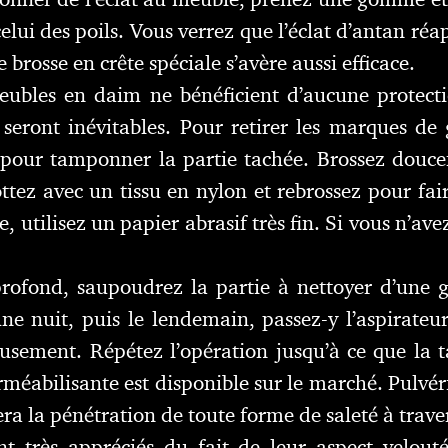
celui des poils. Vous verrez que l’éclat d’antan réa
brosse en crête spéciale s’avère aussi efficace.
ubles en daim ne bénéficient d’aucune protectio
seront inévitables. Pour retirer les marques de
n pour tamponner la partie tachée. Brossez douce
tez avec un tissu en nylon et rebrossez pour fair
e, utilisez un papier abrasif très fin. Si vous n’av
rofond, saupoudrez la partie à nettoyer d’une g
une nuit, puis le lendemain, passez-y l’aspirateu
eusement. Répétez l’opération jusqu’à ce que la t
méabilisante est disponible sur le marché. Pulvér
a la pénétration de toute forme de saleté à trave
 très appréciés du fait de leur aspect velout