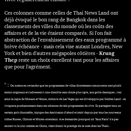
Ces colonnes comme celles de
Thai News Land
ont
déjà évoqué le bon rang de
Bangkok dans les
classements des villes du monde
où les coûts des
affaires
et de la vie étaient
comparés.
Si l'on fait
abstraction de
l'envahissement des eaux programmé à
brève échéance
- mais cela vise autant Londres, New
York et bien d'autres mégapoles côtières -
Krung
Thep
reste un choix excellent tant pour les affaires
que pour l'agrément.
° :
On notera en revanche que les programmes de villas directement concurrents sont plutôt
moins originaux et s'adressent à une clientèle sans doute plus âgée, aux goûts classiques ; voir
ainsi la copie de Monaco et Venise, mâtinée de Las Vegas qui est développée par Golden Land - on
évoquera prochainement dans ces colonnes de tels programmes de rêve. Ils partagent tous un
certain goût discutable, typique des Américains d'abord et imité depuis par tous les nouveaux
riches Russes, Chinois et Moyen-orientaux. A se demander pourquoi un "faux Paris" n'a pas
encore vu le jour comme en Chine, étant donné le prestige de ce nom chez les Thaïs...