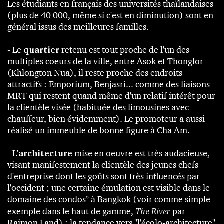
Les étudiants en français des universités thaïlandaises
(plus de 40 000, même si c'est en diminution) sont en
général issus des meilleures familles.
- Le
quartier
retenu est tout proche de l'un des
multiples coeurs de la ville, entre Asok et Thonglor
(Khlongton Nua), il reste proche des endroits
attractifs : Emporium, Benjasri... comme des liaisons
MRT qui restent quand même d'un relatif intérêt pour
la clientèle visée (habituée des limousines avec
chauffeur, bien évidemment). Le promoteur a aussi
réalisé un immeuble de bonne figure à Cha Am.
- L'
architecture
mise en oeuvre est très audacieuse,
visant manifestement la clientèle des jeunes chefs
d'entreprise dont les goûts sont très influencés par
l'occident ; une certaine émulation est visible dans le
domaine des condos° à Bangkok (voir comme simple
exemple dans le haut de gamme,
The River
par
Raimon Land) ; la tendance vers "l'écolo-architecture"