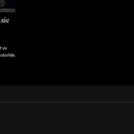
Asie
t vu
autorités