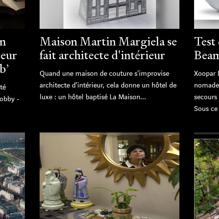
on
Maison Martin Margiela se
Test
teur
fait architecte d'intérieur
Beam
b’
Quand une maison de couture s'improvise
Xoopar 
architecte d'intérieur, cela donne un hôtel de
nomades
té
luxe : un hôtel baptisé La Maison...
secours
lobby -
Sous ce j