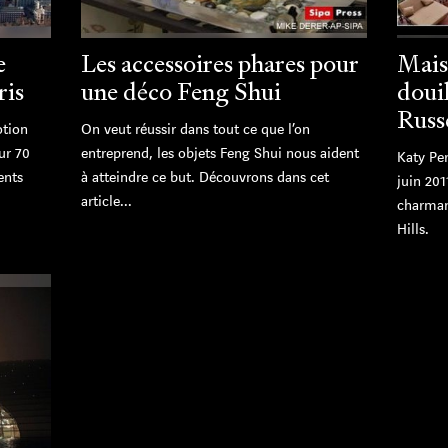
e
Les accessoires phares pour
Mais
ris
une déco Feng Shui
douil
Russ
otion
On veut réussir dans tout ce que l’on
ur 70
entreprend, les objets Feng Shui nous aident
Katy Per
ents
à atteindre ce but. Découvrons dans cet
juin 201
article...
charman
Hills.