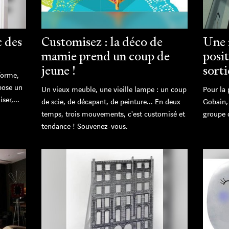
c des
Customisez : la déco de
Une 
mamie prend un coup de
posi
jeune !
sorti
forme,
pose un
Un vieux meuble, une vieille lampe : un coup
Pour la 
ser,...
de scie, de décapant, de peinture... En deux
Gobain, 
temps, trois mouvements, c'est customisé et
groupe o
tendance ! Souvenez-vous.