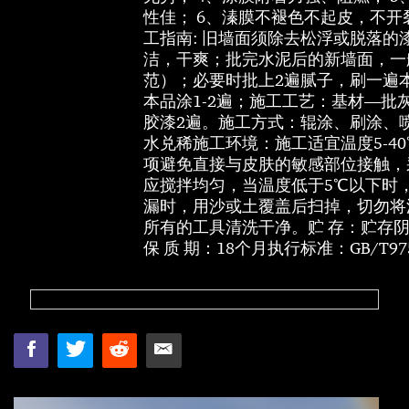
性佳； 6、溱膜不褪色不起皮，不
工指南: 旧墙面须除去松浮或脱落
洁，干爽；批完水泥后的新墙面，一
范）；必要时批上2遍腻子，刷一遍
本品涂1-2遍；施工工艺：基材—批
胶漆2遍。施工方式：辊涂、刷涂、喷
水兑稀施工环境：施工适宜温度5-4
项避免直接与皮肤的敏感部位接触，
应搅拌均匀，当温度低于5℃以下时
漏时，用沙或土覆盖后扫掉，切勿将
所有的工具清洗干净。贮 存：贮存
保 质 期：18个月执行标准：GB/T9756-2