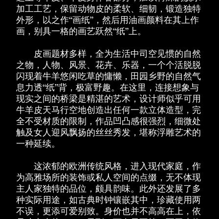
加工工艺，保留动物皮的柔软、细韧，锻造独特
外形，以之作“画纸”，然后用油画颜料在其上作
画，别具一格的画艺跃然“纸”上。
皮画题材多样，全为生活中司空见惯的自然
之物，人物、风景、花卉、乐器，一个个活脱脱
闪现着牛羊悠闲吃草的慵懒，田园乡野的自然气
息力透“纸”背，极富野趣。在这里，连接想象与
现实之间的桥梁是精湛的艺术，设计师似乎可用
牛羊皮天马行空地创造出任何一款立体造型，完
全不受材质的限制，作品凹凸感很强烈，细微处
触及女人迎风飘扬的丝丝秀发，堪称浮雕艺术的
一种延续。
这浓郁的欧洲传统风格，进入现代家庭，作
为高雅场所的装饰或私人空间的点缀，无不体现
主人家独特的品位，颇具韵味。此外还发展了多
种实际用途，如古典时钟镶嵌其中，珍藏使用两
不误，更添可爱别致。身价也并不高高在上，依