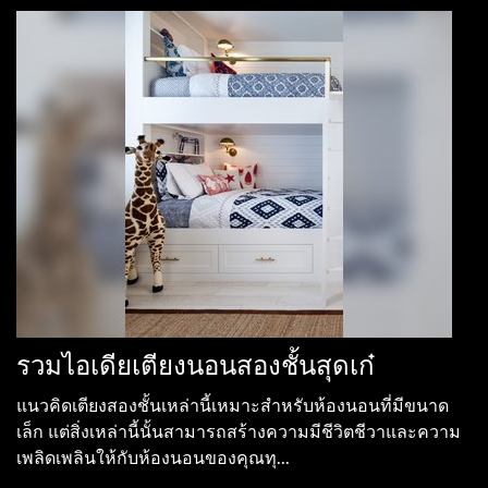
รวมไอเดียเตียงนอนสองชั้นสุดเก๋
แนวคิดเตียงสองชั้นเหล่านี้เหมาะสำหรับห้องนอนที่มีขนาด
เล็ก แต่สิ่งเหล่านี้นั้นสามารถสร้างความมีชีวิตชีวาและความ
เพลิดเพลินให้กับห้องนอนของคุณทุ...