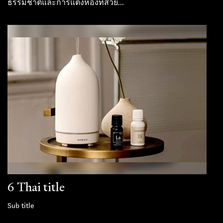
ธรรมชาติและการแต่งห้องที่สวย...
6 Thai title
Sub title