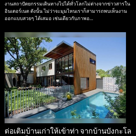
งานสถาปัตยกรรมเดินทางไปได้ทั่วโลกไม่ต่างจากข่าวสารใน
อินเตอร์เนต ดังนั้น ไม่ว่าจะมุมไหนเราก็สามารถพบเห็นงาน
ออกแบบสวยๆ ได้เสมอ เช่นเดียวกับภาพอ...
ต่อเติมบ้านเก่าให้เข้าท่า จากบ้านบังกะโล