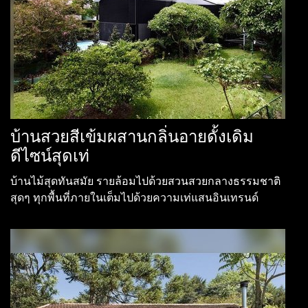
บ้านสวยสีเข้มผสานกลิ่นอายดั้งเดิม
ดีไซน์สุดเท่
บ้านไม้สุดทันสมัย รายล้อมไปด้วยสวนสวยกลางธรรมชาติ
สุดๆ ทุกพื้นที่ภายในเต็มไปด้วยความเท่แสนอินเทรนด์