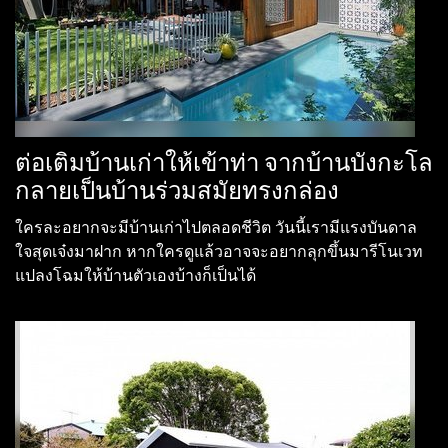
ต่อเติมบ้านเก่าให้เข้าท่า จากบ้านบังกะโล
กลายเป็นบ้านร่วมสมัยทรงกล่อง
ใครละอยากจะมีบ้านเก่าไปตลอดชีวิต วันนี้เรามีแรงบันดาล
ใจสุดเจ๋งมาฝาก หากใครดูแล้วอาจจะอยากลุกขึ้นมารีโนเวท
แปลงโฉมให้บ้านตัวเองบ้างก็เป็นได้