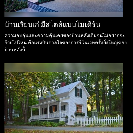
บ้านเรียบเก๋ มีสไตล์แบบโมเดิร์น
ความอบอุ่นและความคุ้นเคยของบ้านหลังเดิมจนไม่อยากจะ
ย้ายไปไหน คือแรงบันดาลใจของการรีโนเวทครั้งยิ่งใหญ่ของ
บ้านหลังนี้