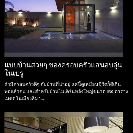
แบบบ้านสวยๆ ของครอบครัวแสนอบอุ่น
ในเปรู
ถ้ามีครอบครัวดีๆ กับบ้านที่น่าอยู่ แค่นี้ดูเหมือนชีวิตก็ดีเกิน
พอแล้วค่ะ และสำหรับบ้านโมเดิร์นหลังใหญ่ขนาด 630 ตาราง
เมตร ในเมืองลิมา...