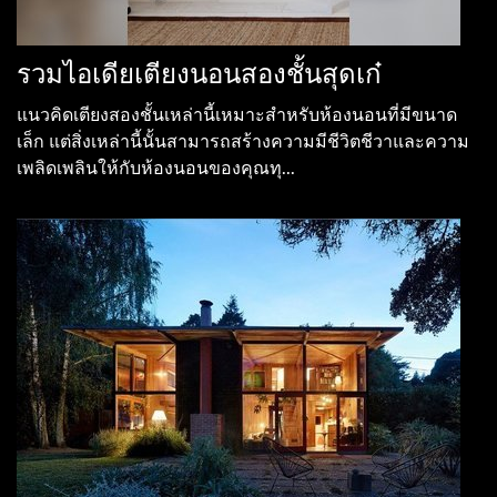
รวมไอเดียเตียงนอนสองชั้นสุดเก๋
แนวคิดเตียงสองชั้นเหล่านี้เหมาะสำหรับห้องนอนที่มีขนาด
เล็ก แต่สิ่งเหล่านี้นั้นสามารถสร้างความมีชีวิตชีวาและความ
เพลิดเพลินให้กับห้องนอนของคุณทุ...