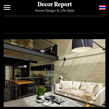
Decor Report
Home Design & Life Style
Home
Add Your News