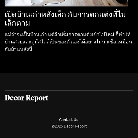
เปิดบ้านเก่าหลังเล็ก กับการตกแต่งที่ไม่
เล็กตาม
แม่ว่าจะเป็นบ้านเก่า แต่ถ้าเพิ่มการตกแต่งเข้าไปใหม่ ก็ทำให้
บ้านสวยและดูมีสไตล์เป็นของตัวเองได้อย่างไม่น่าเชื่อ เหมือน
กับบ้านหลังนี้
Decor Report
Contact Us
©2026 Decor Report