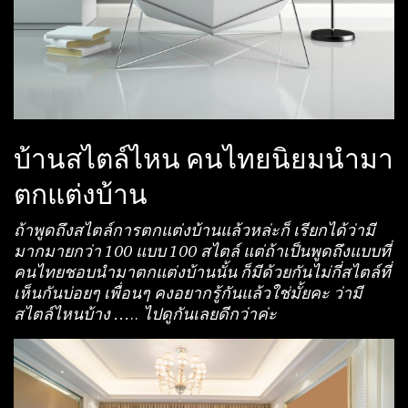
บ้านสไตล์ไหน คนไทยนิยมนำมา
ตกแต่งบ้าน
ถ้าพูดถึงสไตล์การตกแต่งบ้านแล้วหล่ะก็ เรียกได้ว่ามี
มากมายกว่า 100 แบบ 100 สไตล์ แต่ถ้าเป็นพูดถึงแบบที่
คนไทยชอบนำมาตกแต่งบ้านนั้น ก็มีด้วยกันไม่กี่สไตล์ที่
เห็นกันบ่อยๆ เพื่อนๆ คงอยากรู้กันแล้วใช่มั้ยคะ ว่ามี
สไตล์ไหนบ้าง ….. ไปดูกันเลยดีกว่าค่ะ