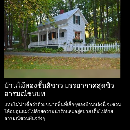
บ้านไม้สองชั้นสีขาว บรรยากาศสุดชิว
อารมณ์ชนบท
แทบไม่น่าเชื่อว่าด้วยขนาดพื้นที่เล็กๆของบ้านหลังนี้ จะชวน
ให้อบอุ่นแฝงไปด้วยความน่ารักและอยู่สบาย เต็มไปด้วย
อารมณ์ชวนฝันจริงๆ