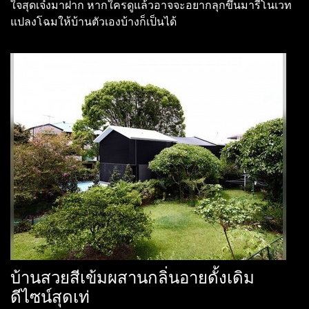
ใจสุดเจ๋งมาฝาก หากใครดูแล้วอาจจะอยากลุกขึ้นมารีโนเวท
แปลงโฉมให้บ้านตัวเองบ้างก็เป็นได้
บ้านสวยสีเข้มผสานกลิ่นอายดั้งเดิม
ดีไซน์สุดเท่