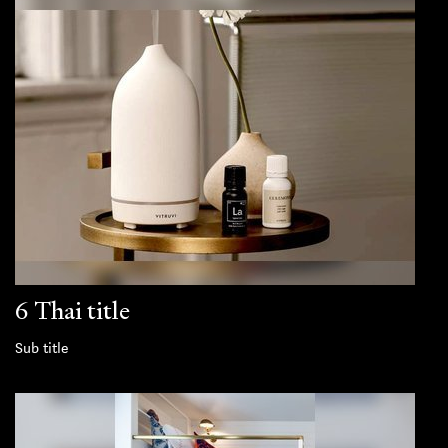
6 Thai title
Sub title