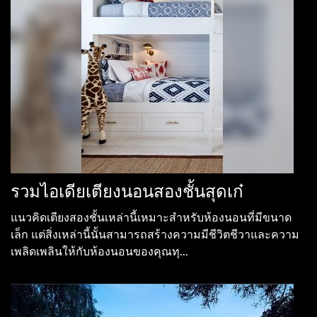
รวมไอเดียเตียงนอนสองชั้นสุดเก๋
แนวคิดเตียงสองชั้นเหล่านี้เหมาะสำหรับห้องนอนที่มีขนาด
เล็ก แต่สิ่งเหล่านี้นั้นสามารถสร้างความมีชีวิตชีวาและความ
เพลิดเพลินให้กับห้องนอนของคุณทุ...