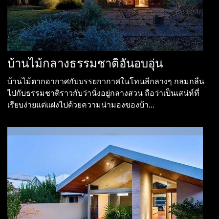
บ้านไม้กลางธรรมชาติอันอบอุ่น
บ้านไม้ตากอากาศกับบรรยกากาศในโทนสีกลางๆ กลมกลืน
ไปกับธรรมชาติราวกับว่านั่งอยู่กลางสวน ถือว่าเป็นเสน่ห์ที่
เรียบง่ายแต่แฝงไปด้วยความน่ามองของบ้า...