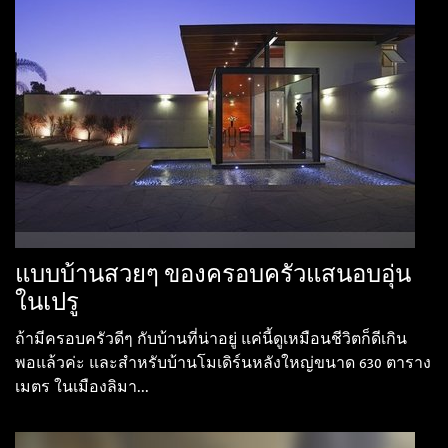
แบบบ้านสวยๆ ของครอบครัวแสนอบอุ่น
ในเปรู
ถ้ามีครอบครัวดีๆ กับบ้านที่น่าอยู่ แค่นี้ดูเหมือนชีวิตก็ดีเกิน
พอแล้วค่ะ และสำหรับบ้านโมเดิร์นหลังใหญ่ขนาด 630 ตาราง
เมตร ในเมืองลิมา...