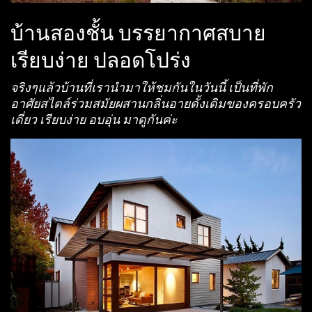
บ้านสองชั้น บรรยากาศสบาย
เรียบง่าย ปลอดโปร่ง
จริงๆแล้วบ้านที่เรานำมาให้ชมกันในวันนี้ เป็นที่พัก
อาศัยสไตล์ร่วมสมัยผสานกลิ่นอายดั้งเดิมของครอบครัว
เดี่ยว เรียบง่าย อบอุ่น มาดูกันค่ะ