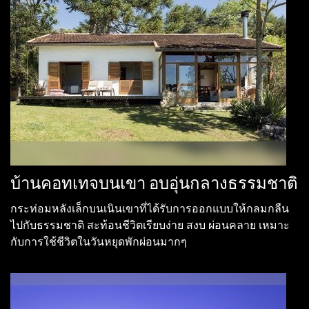
บ้านคอทเทจบนเขา อบอุ่นกลางธรรมชาติ
กระท่อมหลังเล็กบนเนินเขาที่ได้รับการออกแบบให้กลมกลืน
ไปกับธรรมชาติ สะท้อนชีวิตเรียบง่าย สงบ ผ่อนคลาย เหมาะ
กับการใช้ชีวิตในวันหยุดพักผ่อนมากๆ