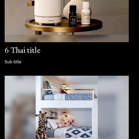
6 Thai title
Sub title