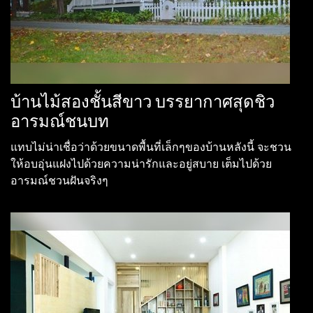
บ้านไม้สองชั้นสีขาว บรรยากาศสุดชิว
อารมณ์ชนบท
แทบไม่น่าเชื่อว่าด้วยขนาดพื้นที่เล็กๆของบ้านหลังนี้ จะชวน
ให้อบอุ่นแฝงไปด้วยความน่ารักและอยู่สบาย เต็มไปด้วย
อารมณ์ชวนฝันจริงๆ