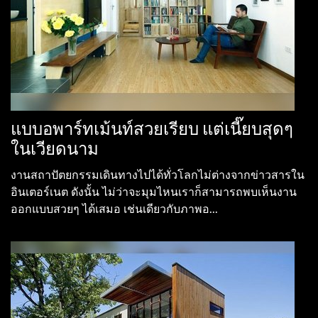
แบบอพาร์ทเม้นท์สวยเรียบ แต่เนี๊ยบสุดๆ
ในเวียดนาม
งานสถาปัตยกรรมเดินทางไปได้ทั่วโลกไม่ต่างจากข่าวสารใน
อินเตอร์เนต ดังนั้น ไม่ว่าจะมุมไหนเราก็สามารถพบเห็นงาน
ออกแบบสวยๆ ได้เสมอ เช่นเดียวกับภาพอ...