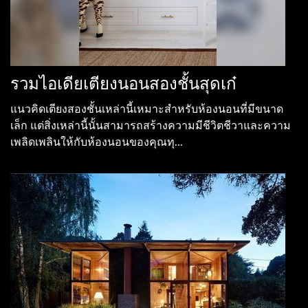
รวมไอเดียเตียงนอนสองชั้นสุดเก๋
แนวคิดเตียงสองชั้นเหล่านี้เหมาะสำหรับห้องนอนที่มีขนาด
เล็ก แต่สิ่งเหล่านี้นั้นสามารถสร้างความมีชีวิตชีวาและความ
เพลิดเพลินให้กับห้องนอนของคุณทุ...