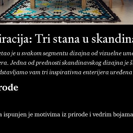
iracija: Tri stana u skandi
etao je u svakom segmentu dizajna od vizuelne umet
era. Jedna od prednosti skandinavskog dizajna je 
edstavljamo vam tri inspirativna enterijera uređena
rode
 ispunjen je motivima iz prirode i vedrim bojama 