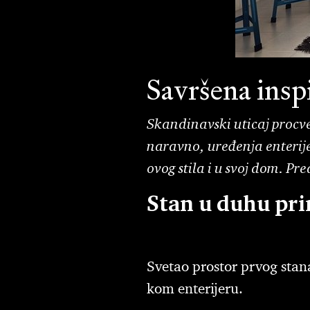
Savršena insp
Skandinavski uticaj procv
naravno, uređenja enterij
ovog stila i u svoj dom. Pr
Stan u duhu pri
Svetao prostor prvog stana
kom enterijeru.