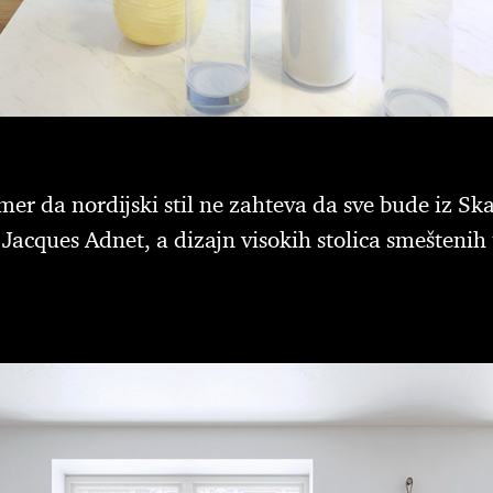
rimer da nordijski stil ne zahteva da sve bude iz Sk
 Jacques Adnet, a dizajn visokih stolica smeštenih