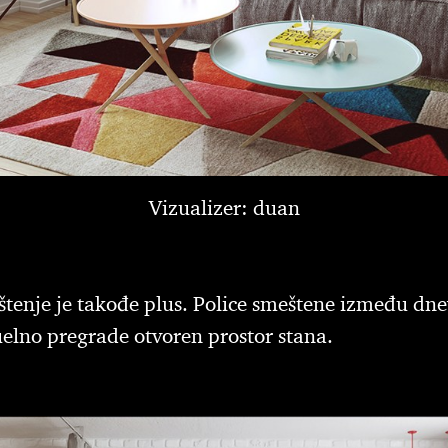
Vizualizer: duan
štenje je takođe plus. Police smeštene između dne
uelno pregrade otvoren prostor stana.