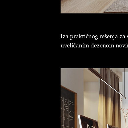
Iza praktičnog rešenja za
uveličanim dezenom novi