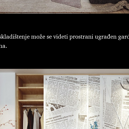
 skladištenje može se videti prostrani ugrađen ga
na.