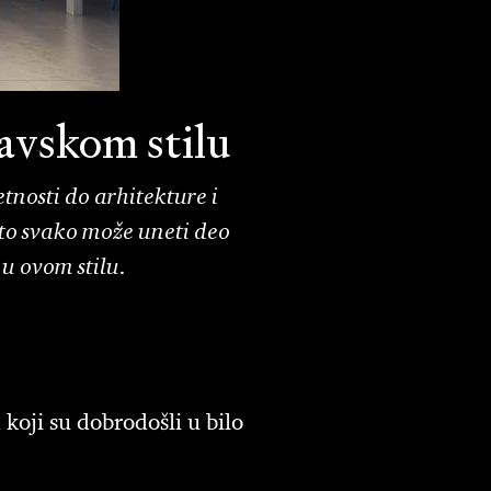
navskom stilu
nosti do arhitekture i
što svako može uneti deo
 u ovom stilu.
koji su dobrodošli u bilo