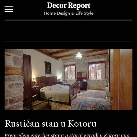
Decor Report
Home Design & Life Style
Home
Add Your News
Rustičan stan u Kotoru
Preuređeni enterijer stana u staroj zgradi u Kotoru ima