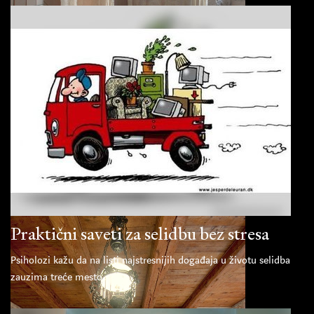
Praktični saveti za selidbu bez stresa
Psiholozi kažu da na listi najstresnijih događaja u životu selidba
zauzima treće mesto.