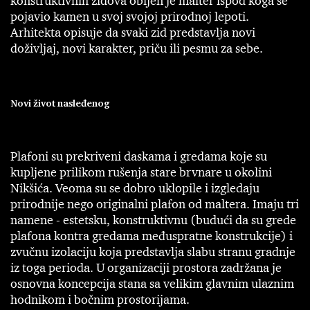
konstruktivnih zidova obijen je malter ispod koga se
pojavio kamen u svoj svojoj prirodnoj lepoti.
Arhitekta opisuje da svaki zid predstavlja novi
doživljaj, novi karakter, priču ili pesmu za sebe.
Novi život nasleđenog
Plafoni su prekriveni daskama i gredama koje su
kupljene prilikom rušenja stare brvnare u okolini
Nikšića. Veoma su se dobro uklopile i izgledaju
prirodnije nego originalni plafon od maltera. Imaju tri
namene - estetsku, konstruktivnu (budući da su grede
plafona kontra gredama međuspratne konstrukcije) i
zvučnu izolaciju koja predstavlja slabu stranu gradnje
iz toga perioda. U organizaciji prostora zadržana je
osnovna koncepcija stana sa velikim glavnim ulaznim
hodnikom i bočnim prostorijama.