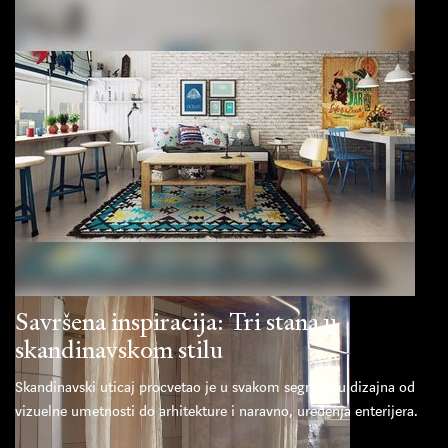
Savršena inspiracija: Tri stana u
skandinavskom stilu
Skandinavski uticaj procvetao je u svakom segmentu dizajna od
vizuelne umetnosti do arhitekture i naravno, uređenja enterijera.