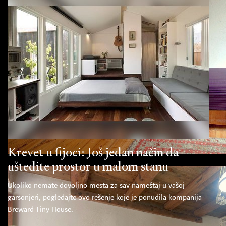
Krevet u fijoci: Još jedan način da
uštedite prostor u malom stanu
Ukoliko nemate dovoljno mesta za sav nameštaj u vašoj
garsonjeri, pogledajte ovo rešenje koje je ponudila kompanija
Breward Tiny House.