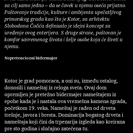
za cilj samo jedno – da se čovek u njemu oseća prijatno.
Poštovanje tradicije, kulture i ambijenta upečatljivog
primorskog grada kao što je Kotor, za arhitektu
Slobodana Čočića definisalo je idejni koncept za
uređenje ovog enterijera. S druge strane, poštovan je
komfor savremenog života i želje osobe koja će živeti u
njemu.
Nepretenciozni bidermajer
Kotor je grad pomoraca, a oni su, između ostalog,
donosili i nameštaj iz celoga sveta. Ovaj dom
opremljen je pretežno bidermajer nameštajem iz
epohe kada je i nastala ova vremešna kamena zgrada,
početkom 19. veka. Nameštaj je rađen od drveta
trešnje, javora i bresta. Dominacija bogatog drveta i
nameštaja koji čini da trpezarija izgleda kao kreirana
pre sto godina i slučajno zatečena tu.