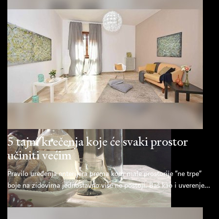
5 tajni krečenja koje će svaki prostor
učiniti većim
Pravilo uređenja enterijera prema kom male prostorije “ne trpe”
boje na zidovima jednostavno više ne postoji. Baš kao i uverenje...