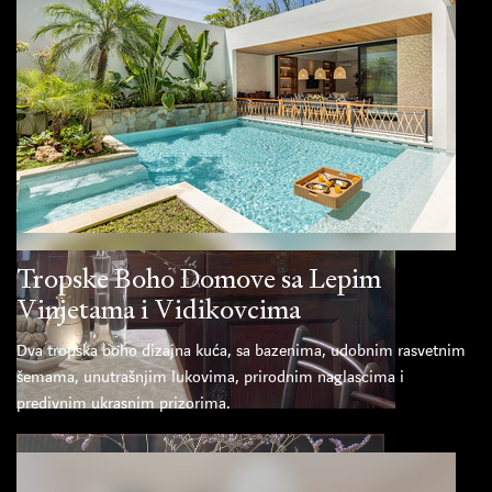
Tropske Boho Domove sa Lepim
Vinjetama i Vidikovcima
Dva tropska boho dizajna kuća, sa bazenima, udobnim rasvetnim
šemama, unutrašnjim lukovima, prirodnim naglascima i
predivnim ukrasnim prizorima.