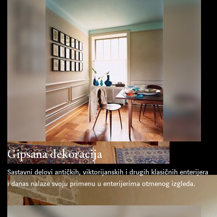
Gipsana dekoracija
Sastavni delovi antičkih, viktorijanskih i drugih klasičnih enterijera
i danas nalaze svoju primenu u enterijerima otmenog izgleda.