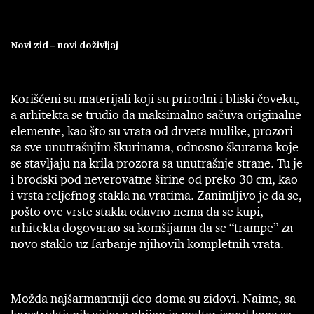
Novi zid – novi doživljaj
Korišćeni su materijali koji su prirodni i bliski čoveku,
a arhitekta se trudio da maksimalno sačuva originalne
elemente, kao što su vrata od drveta mulike, prozori
sa sve unutrašnjim škurinama, odnosno škurama koje
se stavljaju na krila prozora sa unutrašnje strane. Tu je
i brodski pod neverovatne širine od preko 30 cm, kao
i vrsta reljef­nog stakla na vratima. Zanimljivo je da se,
pošto ove vrste stakla odavno nema da se kupi,
arhitekta dogovarao sa komšijama da se “trampe” za
novo staklo uz farbanje njihovih kompletnih vrata.
Možda najšarmantniji deo doma su zidovi. Naime, sa