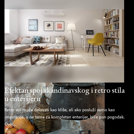
Efektan spoj skandinavskog i retro stila
u enterijeru
Retro stil može delovati kao kliše, ali ako posluži samo kao
inspiracija, a ne tema za kompletan enterijer, biće pun pogodak.
Ovaj...