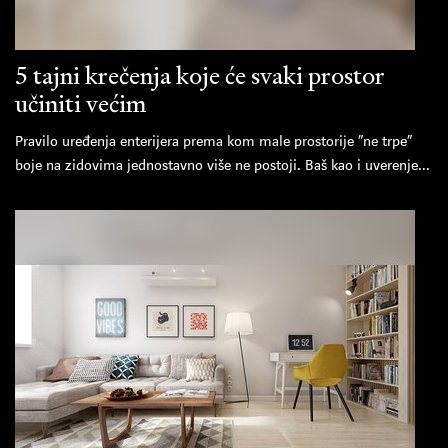
5 tajni krečenja koje će svaki prostor
učiniti većim
Pravilo uređenja enterijera prema kom male prostorije “ne trpe”
boje na zidovima jednostavno više ne postoji. Baš kao i uverenje...