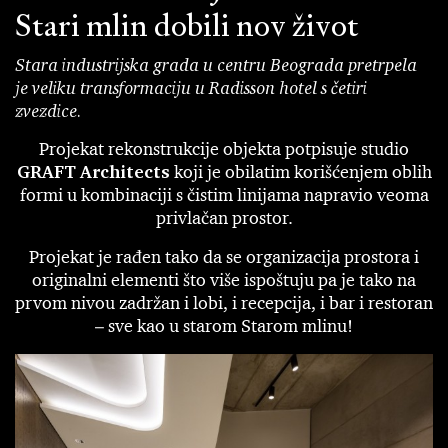
Stari mlin dobili nov život
Stara industrijska grada u centru Beograda pretrpela
je veliku transformaciju u Radisson hotel s četiri
zvezdice.
Projekat rekonstrukcije objekta potpisuje studio
GRAFT Architects
koji je obilatim korišćenjem oblih
formi u kombinaciji s čistim linijama napravio veoma
privlačan prostor.
Projekat je rađen tako da se organizacija prostora i
originalni elementi što više ispoštuju pa je tako na
prvom nivou zadržan i lobi, i recepcija, i bar i restoran
– sve kao u starom Starom mlinu!