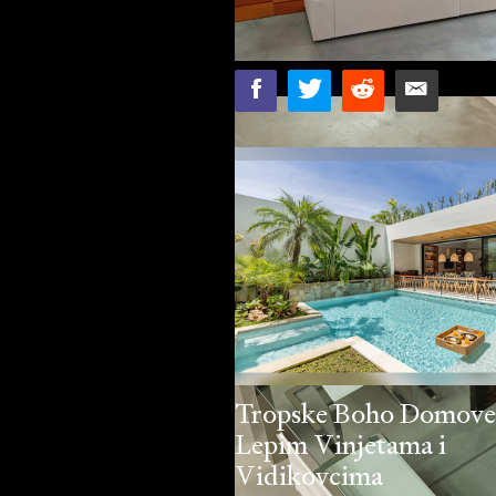
Tropske Boho Domove
Lepim Vinjetama i
Vidikovcima