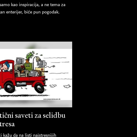
samo kao inspiracija, a ne tema za
an enterijer, biće pun pogodak.
ični saveti za selidbu
tresa
i kažu da na listi najstresnijih