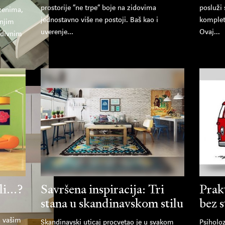
prostorije “ne trpe” boje na zidovima
posluži 
azenima,
jednostavno više ne postoji. Baš kao i
komplet
njim
uverenje...
Ovaj...
edivnim
i...?
Savršena inspiracija: Tri
Prakt
stana u skandinavskom stilu
bez s
sa vašim
Skandinavski uticaj procvetao je u svakom
Psiholoz