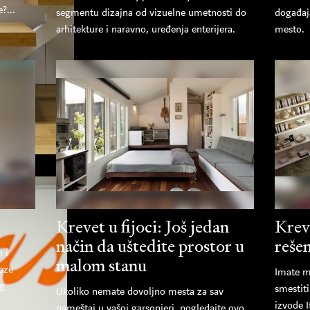
?...
segmentu dizajna od vizuelne umetnosti do
događaj
arhitekture i naravno, uređenja enterijera.
mesto.
Krevet u fijoci: Još jedan
Krev
način da uštedite prostor u
reše
h i
malom stanu
laze
Imate m
og
smestiti
Ukoliko nemate dovoljno mesta za sav
izvode I
nameštaj u vašoj garsonjeri, pogledajte ovo