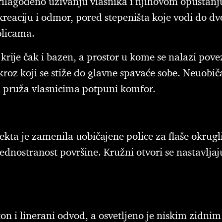
ilagođeno uživanju vlasnika i njihovom opuštanju 
eaciju i odmor, pored stepeništa koje vodi do dvo
olicama.
krije čak i bazen, a prostor u kome se nalazi povez
kroz koji se stiže do glavne spavaće sobe. Neuobič
 i pruža vlasnicima potpuni komfor.
ta je zamenila uobičajene police za flaše okrugli
jednostranost površine. Kružni otvori se nastavljaj
ton i linerani odvod, a osvetljeno je niskim zidnim