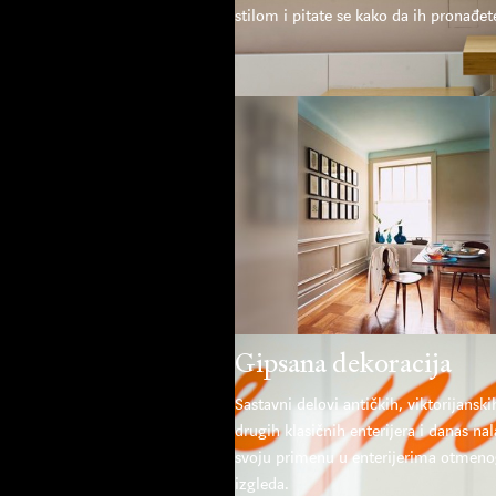
stilom i pitate se kako da ih pronađete
Gipsana dekoracija
Sastavni delovi antičkih, viktorijanski
drugih klasičnih enterijera i danas na
svoju primenu u enterijerima otmen
izgleda.