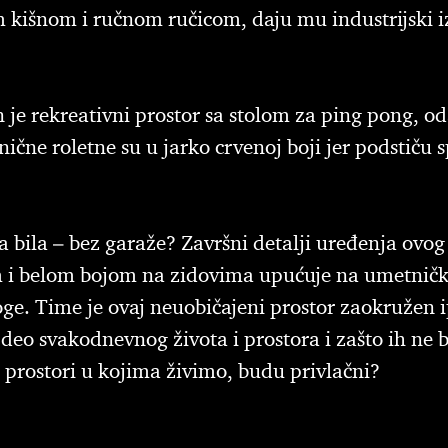
 kišnom i ručnom ručicom, daju mu industrijski i
je rekreativni prostor sa stolom za ping pong, od
nične roletne su u jarko crvenoj boji jer podstiču 
a bila – bez garaže? Završni detalji uređenja ovog
 i belom bojom na zidovima upućuje na umetničku
e. Time je ovaj neuobičajeni prostor zaokružen ip
deo svakodnevnog života i prostora i zašto ih ne bi 
 prostori u kojima živimo, budu privlačni?