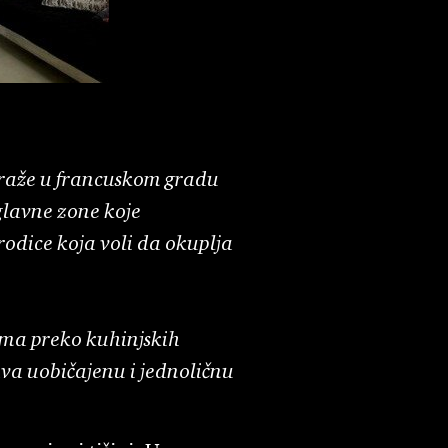
garaže u francuskom gradu
 glavne zone koje
orodice koja voli da okuplja
ima preko kuhinjskih
ava uobičajenu i jednoličnu