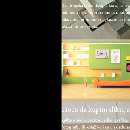
Dva tropska boho dizajna kuća, sa b
udobnim rasvetnim šemama, unutraš
lukovima, prirodnim naglascima i pr
ukrasnim prizorima.
Hoću da kupim sliku, al
Želite u svom prostoru sliku, grafiku,
fotografiju ili kolaž koji su u skladu 