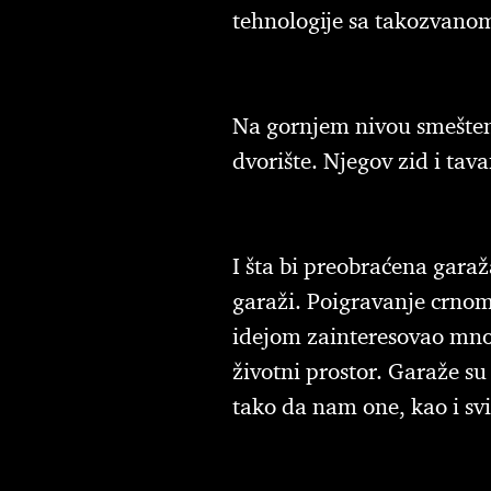
tehnologije sa takozvanom
Na gornjem nivou smešten 
dvorište. Njegov zid i tava
I šta bi preobraćena garaž
garaži. Poigravanje crnom
idejom zainteresovao mnog
životni prostor. Garaže su 
tako da nam one, kao i svi