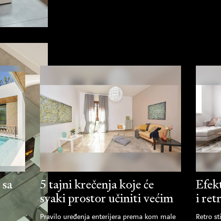
 sa
5 tajni krečenja koje će
Efek
svaki prostor učiniti većim
i ret
Pravilo uređenja enterijera prema kom male
Retro st