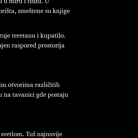
u miru i tišini. U
rišta, smeštene su knjige
uje teretanu i kupatilo.
ajen raspored prostorija
m otvorima različitih
u na tavanici gde postaju
 svetlom. Tuš najnovije