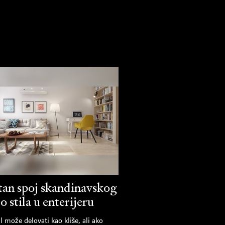
tan spoj skandinavskog
ro stila u enterijeru
il može delovati kao kliše, ali ako