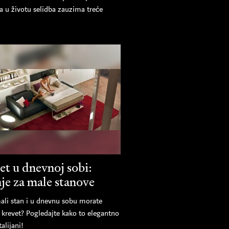
a u životu selidba zauzima treće
et u dnevnoj sobi:
nje za male stanove
ali stan i u dnevnu sobu morate
 krevet? Pogledajte kako to elegantno
talijani!