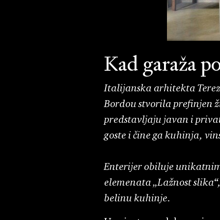
Kad garaža po
Italijanska arhitekta Tere
Bordou stvorila prefinjen ž
predstavljaju javan i priva
goste i čine ga kuhinja, vi
Enterijer obiluje unikatni
elemenata „Lažnost slika“,
belinu kuhinje.