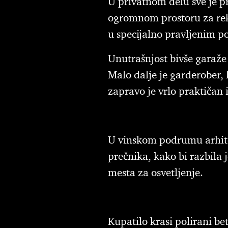
U privatnom delu sve je pr
ogromnom prostoru za rekr
u specijalno pravljenim p
Unutrašnjost bivše garaže 
Malo dalje je garderober, 
zapravo je vrlo praktičan
U vinskom podrumu arhitek
prečnika, kako bi razbila 
mesta za osvetljenje.
Kupatilo krasi polirani be