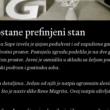
stane prefinjeni stan
za Sape izvela je sjajan poduhvat i od zapuštene 
ivotni prostor. Postojeću zgradu podelila je na dve
tan prostor. Javni je osmislila u skladu sa željom p
nski podrum i gostinska soba.
m detaljima. Jedan od njih je natpis ogromnim slov
 što je naziv slike Rene Magrita. Ovaj natpis oživlj