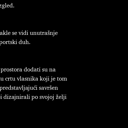
zgled.
akle se vidi unutrašnje
sportski duh.
 prostora dodati su na
 crtu vlasnika koji je tom
redstavljajući savršen
dizajnirali po svojoj želji