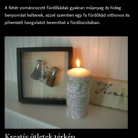
A fehér zománcozott fürdőkádak gyakran műanyag és hideg
benyomást keltenek, ezzel szemben egy fa fürdőkád otthonos és
pihentető hangulatot teremthet a fürdőszobában.
Kreatív ötletek térkép