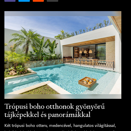
Trópusi boho otthonok gyönyörű
tájképekkel és panorámákkal
Két trópusi boho otterv, medencével, hangulatos világítással,