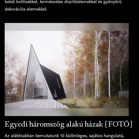
belső boltívekkel, természetes díszítőelemekkel és gyönyörű
dekorációs elemekkel.
Egyedi háromszög alakú házak [FOTÓ]
Az alábbiakban bemutatunk 10 különleges, sajátos hangulatú,