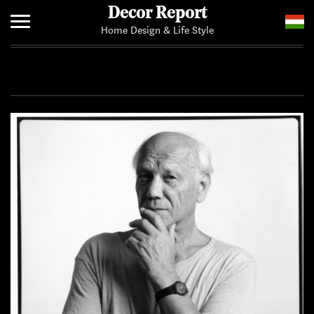
Decor Report
Home Design & Life Style
Home
Add Your News