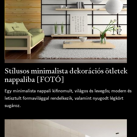
Stílusos minimalista dekorációs ötletek
nappaliba [FOTÓ]
Egy minimalista nappali kifinomult, világos és levegős; modern és
letisztult formavilággal rendelkezik, valamint nyugodt légkört
sugároz.