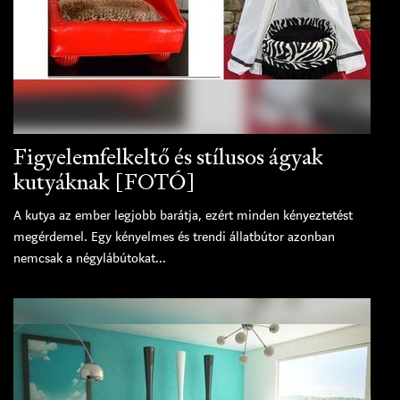
Figyelemfelkeltő és stílusos ágyak
kutyáknak [FOTÓ]
A kutya az ember legjobb barátja, ezért minden kényeztetést
megérdemel. Egy kényelmes és trendi állatbútor azonban
nemcsak a négylábútokat...