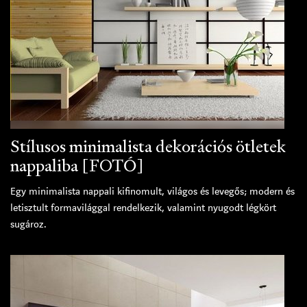
Stílusos minimalista dekorációs ötletek
nappaliba [FOTÓ]
Egy minimalista nappali kifinomult, világos és levegős; modern és
letisztult formavilággal rendelkezik, valamint nyugodt légkört
sugároz.