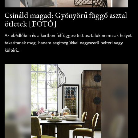
Csináld magad: Gyönyörű függő asztal
ötletek [FOTÓ]
Az ebédlőben és a kertben felfüggesztett asztalok nemcsak helyet
takarítanak meg, hanem segítségükkel nagyszerű beltéri vagy
kültéri...