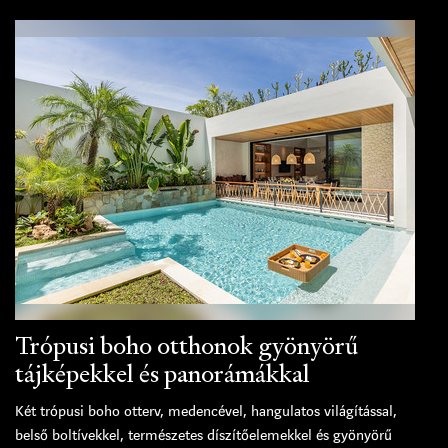
Trópusi boho otthonok gyönyörű
tájképekkel és panorámákkal
Két trópusi boho otterv, medencével, hangulatos világítással,
belső boltívekkel, természetes díszítőelemekkel és gyönyörű