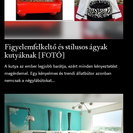
Figyelemfelkeltő és stílusos ágyak
kutyáknak [FOTÓ]
A kutya az ember legjobb barátja, ezért minden kényeztetést
megérdemel. Egy kényelmes és trendi állatbútor azonban
nemcsak a négylábútokat...