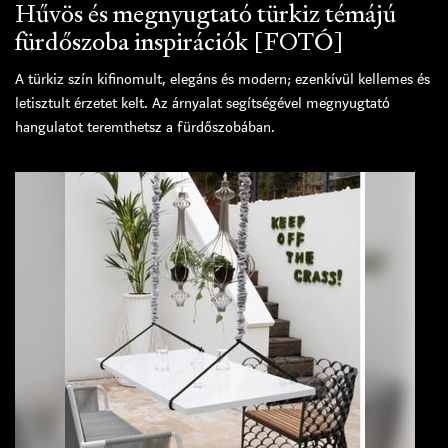
Hűvös és megnyugtató türkiz témájú
fürdőszoba inspirációk [FOTÓ]
A türkiz szín kifinomult, elegáns és modern; ezenkívül kellemes és
letisztult érzetet kelt. Az árnyalat segítségével megnyugtató
hangulatot teremthetsz a fürdőszobában.