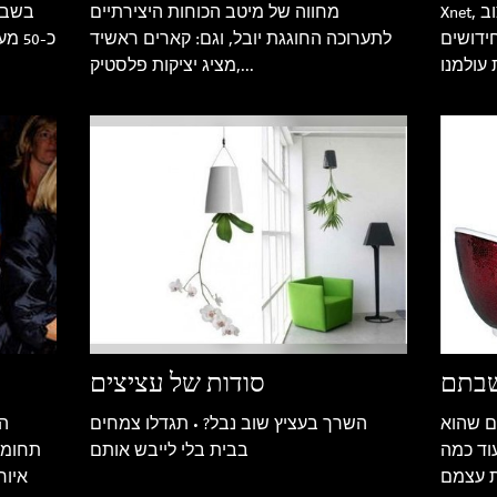
Xnet, פורטל חדש על אופנה ויופי, עיצוב
מחווה של מיטב הכוחות היצירתיים
בשבוע
חידושים
לתערוכה החוגגת יובל, וגם: קארים ראשיד
כ-50
עולמנו
מציג יציקות פלסטיק,...
בתם
סודות של עציצים
ם שהוא
השרך בעציץ שוב נבל? • תגדלו צמחים
ה
וד כמה
בבית בלי לייבש אותם
תחומי 
 עצמם
איור