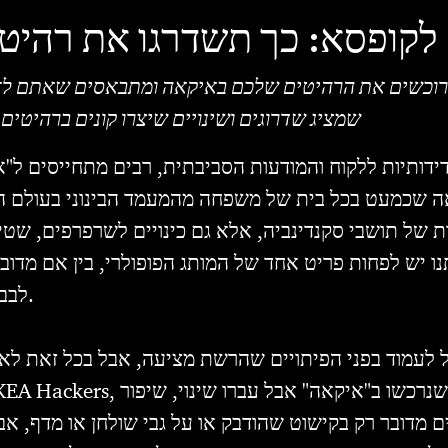
לקופסא: כך תשדרגו את רהי
וכשים את הרהיטים שלכם באיקאה ומתבאסים שאתם לא מקור
Hackers, שמציג שדרוגים ושינויים שיצרו קונים ברהי
דידותיות ללקוח והמודעות הסביבתית, רבים מתחייסים ל"
אה שכמעט בכל בית של משפחה מהמעמד הבינוני בעולם המע
ת של תושבי סקנדינביה, אלא גם כינויים לשרפרפים, שטיח
ו יש לפחות פריט אחד של המותג הפופולרי, בין אם מדובר
לבבות או בסלון שלם בקווים נקיים.
ול לעמוד בפני הפיתויים שהרשת מציעה, אבל בכל זאת לא
, שמציג רהיטים ומוצרים שנרכשו ב"איקאה" אבל עברו שינוי, שיפור
KEA Hackers
ים מדובר רק בקישוט שהודבק או על גבי שולחן או מדף, 