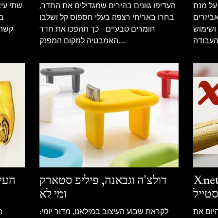
 על מנת
העדיפו גוונים בהירים שמגדילים את החדר,
שתי עיצ
ביזרים
בחרו באריחי רצפה בעלי חספוס קל ושלבו
בר
ושימוש
חומרים טבעיים - כך תהפכו את חדר
קשתו
העבודה
האמבטיה למקום המפנק,...
ל על אופנה ויופי,
דולצ'ה וגבאנה, פיליפ סטארק
העיצ
סטייל
ומי לא
יום את
לקראת שבוע העיצוב במילאנו, מדור יומי:
ה