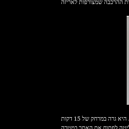
את האתר הקימה ז'ול, בחורה ממלזיה שמכנה את עצמה על שם כיסא של "איקאה". היא גרה במרחק של 15 דקות
חליטה לפתוח את האתר במטרה