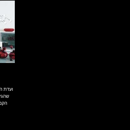
ועדת ה
שהגיש
הקמ