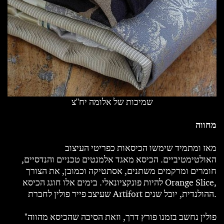
שמיכות של אלומה
יח''צ
מחווה
מאז ומתמיד שימשו הכיסאות כפריטי העיצוב
האולטימטיביים. הכיסא מאגד אלמנטים טכניים והנדסיים,
חומרים ומרקמים משתנים, אסתטיקה וכמובן, את הצורך
להיות פונקציונאלי. בימים אלו חוגג הכיסא Orange Slice,
שעיצב פייר פולין לחברת Artifort ההולנדית, יובל שנים.
"פולין נחשב בזמנו פורץ דרך, וזאת הסיבה שהכיסא מהווה